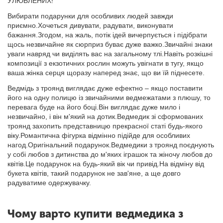
УЛЮБЛЕНИХ!
Вибирати подарунки для особливих людей завжди
приємно.Хочеться дивувати, радувати, виконувати
бажання.Згодом, на жаль, потік ідей вичерпується і підібрати
щось незвичайне як сюрприз буває дуже важко.Звичайні знаки
уваги навряд чи виділять вас на загальному тлі.Навіть розкішні
композиції з екзотичних рослин можуть увігнати в тугу, якщо
ваша жінка серця щоразу наперед знає, що ви їй піднесете.
Ведмідь з троянд виглядає дуже ефектно – якщо поставити
його на одну полицю із звичайними ведмежатами з плюшу, то
перевага буде на його боці.Він виглядає дуже мило і
незвичайно, і він м'який на дотик.Ведмедик зі сформованих
троянд захопить представницю прекрасної статі будь-якого
віку.Романтична фігурка відмінно підійде для особливих
нагод.Оригінальний подарунок.Ведмедики з троянд поєднують
у собі любов з дитинства до м'яких іграшок та жіночу любов до
квітів.Це подарунок на будь-який вік чи привід.На відміну від
букета квітів, такий подарунок не зав'яне, а ще довго
радуватиме одержувачку.
Чому варто купити ведмедика з