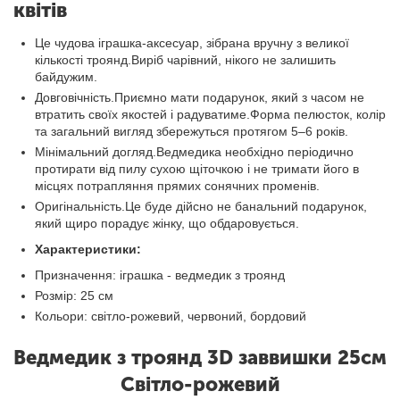
квітів
Це чудова іграшка-аксесуар, зібрана вручну з великої
кількості троянд.Виріб чарівний, нікого не залишить
байдужим.
Довговічність.Приємно мати подарунок, який з часом не
втратить своїх якостей і радуватиме.Форма пелюсток, колір
та загальний вигляд збережуться протягом 5–6 років.
Мінімальний догляд.Ведмедика необхідно періодично
протирати від пилу сухою щіточкою і не тримати його в
місцях потрапляння прямих сонячних променів.
Оригінальність.Це буде дійсно не банальний подарунок,
який щиро порадує жінку, що обдаровується.
Характеристики:
Призначення: іграшка - ведмедик з троянд
Розмір: 25 см
Кольори: світло-рожевий, червоний, бордовий
Ведмедик з троянд 3D заввишки 25см
Світло-рожевий