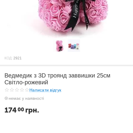
КОД:
2921
Ведмедик з 3D троянд заввишки 25см
Світло-рожевий
Написати відгук
немає у наявності
174
грн.
00