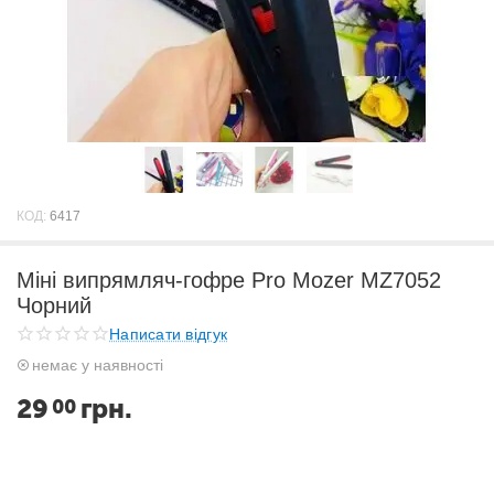
КОД:
6417
Міні випрямляч-гофре Pro Mozer MZ7052
Чорний
Написати відгук
немає у наявності
29
грн.
00