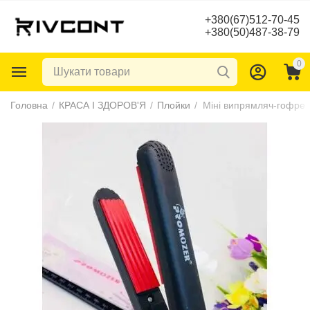
+380(67)512-70-45
+380(50)487-38-79
0
Головна
/
КРАСА І ЗДОРОВ'Я
/
Плойки
/