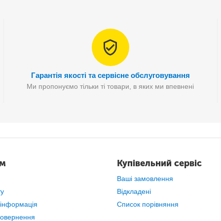
Особливості:
Гарантія якості та сервісне обслуговування
Ми пропонуємо тільки ті товари, в яких ми впевнені
- Класичний дизайн
- Великий діапазон відтворюваних частот
- Високий вихідний рівень
ам
Купівельний сервіс
Ваші замовлення
ту
Відкладені
 інформація
Список порівняння
повернення