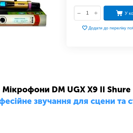
+
−
У к
Додати до переліку п
Мікрофони DM UGX X9 II Shure
есійне звучання для сцени та с