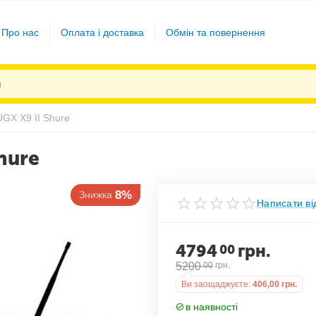
Про нас
Оплата і доставка
Обмін та повернення
GX X9 II Shure
hure
8%
Знижка
Написати ві
4794
грн.
00
5200
00
грн.
Ви заощаджуєте:
406,00
грн.
в наявності