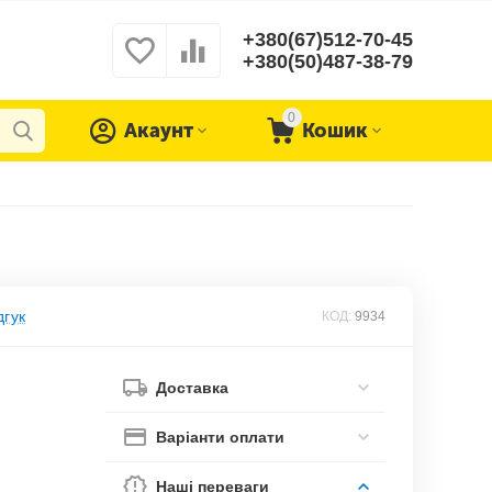
+380(67)512-70-45
+380(50)487-38-79
0
Акаунт
Кошик
дгук
КОД:
9934
Доставка
Варіанти оплати
Наші переваги