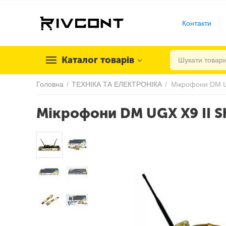
Контакти
Каталог товарів
Головна
/
ТЕХНІКА ТА ЕЛЕКТРОНІКА
/
Мікрофони DM U
Мікрофони DM UGX X9 II S