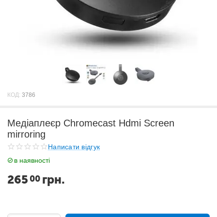
КОД:
3786
Медіаплеєр Chromecast Hdmi Screen
mirroring
Написати відгук
в наявності
265
грн.
00