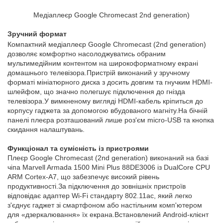
Медіаплеєр Google Chromecast 2nd generation)
Зручний формат
Компактний медіаплеєр Google Chromecast (2nd generation)
дозволяє комфортно насолоджуватись обраним
мультимедійним контентом на широкоформатному екрані
домашнього телевізора.Пристрій виконаний у зручному
форматі мініатюрного диска з досить довгим та гнучким HDMI-
шлейфом, що значно полегшує підключення до гнізда
телевізора.У вимкненому вигляді HDMI-кабель кріпиться до
корпусу гаджета за допомогою вбудованого магніту.На бічній
панелі плеєра розташований лише роз'єм micro-USB та кнопка
скидання налаштувань.
Функціонал та сумісність із пристроями
Плеєр Google Chromecast (2nd generation) виконаний на базі
чіпа Marvell Armada 1500 Mini Plus 88DE3006 із DualCore CPU
ARM Cortex-A7, що забезпечує високий рівень
продуктивності.За підключення до зовнішніх пристроїв
відповідає адаптер Wi-Fi стандарту 802.11ac, який легко
з'єднує гаджет зі смартфоном або настільним комп'ютером
для «дзеркалювання» їх екрана.Встановлений Android-клієнт