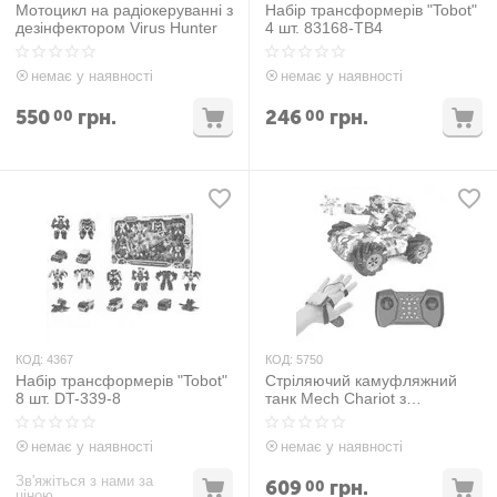
Мотоцикл на радіокеруванні з
Набір трансформерів "Tobot"
дезінфектором Virus Hunter
4 шт. 83168-TB4
немає у наявності
немає у наявності
550
грн.
246
грн.
00
00
КОД:
4367
КОД:
5750
Набір трансформерів "Tobot"
Стріляючий камуфляжний
8 шт. DT-339-8
танк Mech Chariot з
керуванням жестами 2084
немає у наявності
немає у наявності
Зв'яжіться з нами за
609
грн.
00
ціною