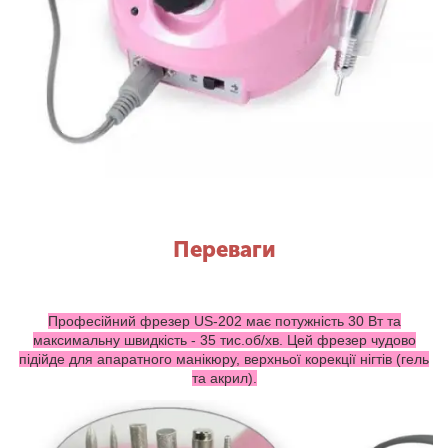
Переваги
Професійний фрезер US-202 має потужність 30 Вт та
максимальну швидкість - 35 тис.об/хв. Цей фрезер чудово
підійде для апаратного манікюру, верхньої корекції нігтів (гель
та акрил).