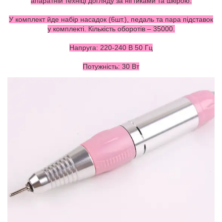
апаратній техніці догляду за нігтиками та шкірою.
У комплект йде набір насадок (6шт.), педаль та пара підставок
у комплекті. Кількість оборотів – 35000.
Напруга: 220-240 В 50 Гц
Потужність: 30 Вт