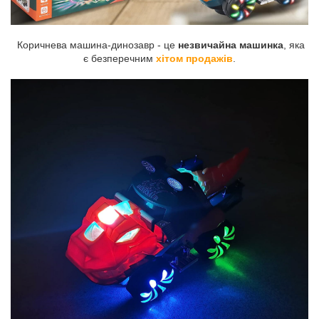
Коричнева машина-динозавр - це
незвичайна машинка
, яка
є безперечним
хітом продажів
.