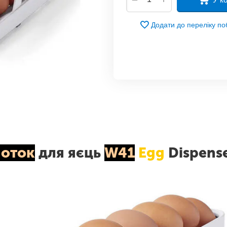
Додати до переліку п
оток
для яєць
W41
Egg
Dispens