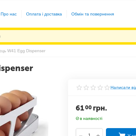
Про нас
Оплата і доставка
Обмін та повернення
єць W41 Egg Dispenser
ispenser
Написати ві
61
грн.
00
в наявності
+
−
У к