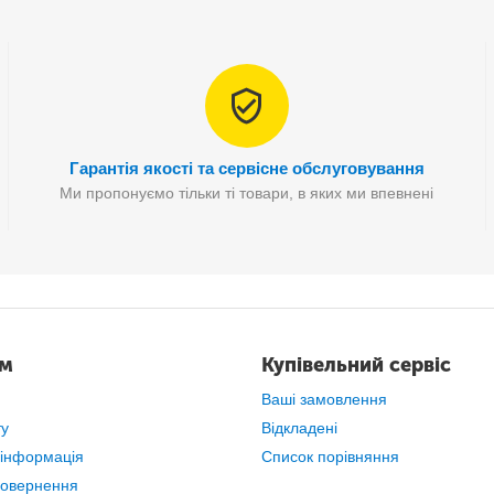
анайзер для яєць містить від 13-15 яєць у холодильнику будь-якого 
Гарантія якості та сервісне обслуговування
Ми пропонуємо тільки ті товари, в яких ми впевнені
ам
Купівельний сервіс
Ваші замовлення
ту
Відкладені
 інформація
Список порівняння
повернення