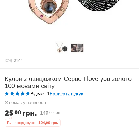
КОД:
3194
Кулон з ланцюжком Серце I love you золото
100 мовами світу
Відгуки: 1
Написати відгук
немає у наявності
25
грн.
00
149
00
грн.
Ви заощаджуєте:
124,00
грн.