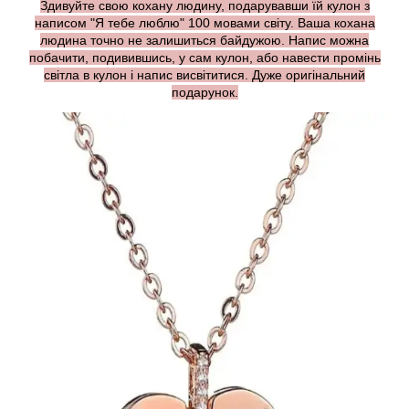
Здивуйте свою кохану людину, подарувавши їй кулон з
написом "Я тебе люблю" 100 мовами світу. Ваша кохана
людина точно не залишиться байдужою. Напис можна
побачити, подивившись, у сам кулон, або навести промінь
світла в кулон і напис висвітитися. Дуже оригінальний
подарунок.