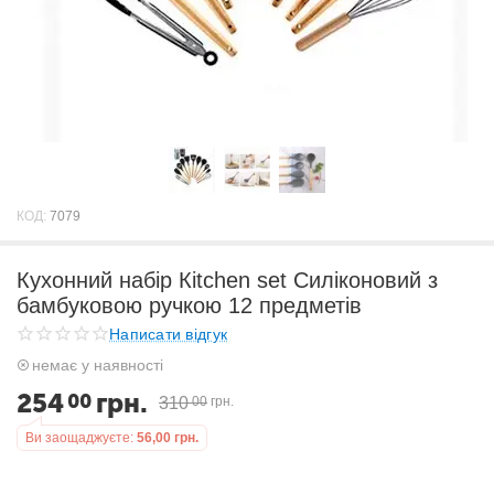
КОД:
7079
Кухонний набір Кitchen set Силіконовий з
бамбуковою ручкою 12 предметів
Написати відгук
немає у наявності
254
грн.
00
310
00
грн.
Ви заощаджуєте:
56,00
грн.