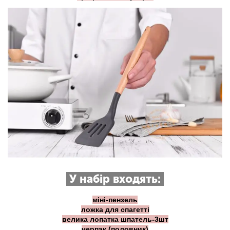
У набір входять:
міні-пензель
ложка для спагетті
велика лопатка шпатель-3шт
черпак (половник)