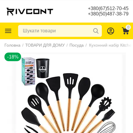
+380(67)512-70-45
+380(50)487-38-79
0
-18%
Головна
/
ТОВАРИ ДЛЯ ДОМУ
/
Посуда
/