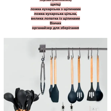
щипці
ложка кухарська з щілинами
ложка кухарська цільна,
велика лопатка із щілинами
Вінчик
органайзер для зберігання