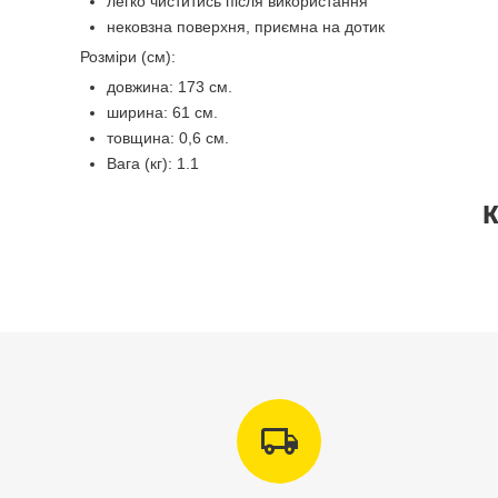
легко чиститись після використання
нековзна поверхня, приємна на дотик
Розміри (см):
довжина: 173 см.
ширина: 61 см.
товщина: 0,6 см.
Вага (кг): 1.1
К