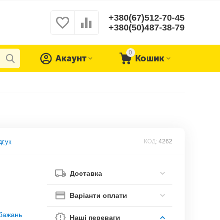
+380(67)512-70-45
+380(50)487-38-79
0
Акаунт
Кошик
дгук
КОД:
4262
Доставка
Варіанти оплати
обажань
Наші переваги