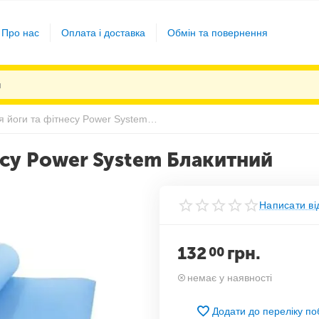
Про нас
Оплата і доставка
Обмін та повернення
Килимок для йоги та фітнесу Power System Блакитний
есу Power System Блакитний
Написати ві
132
грн.
00
немає у наявності
Додати до переліку п