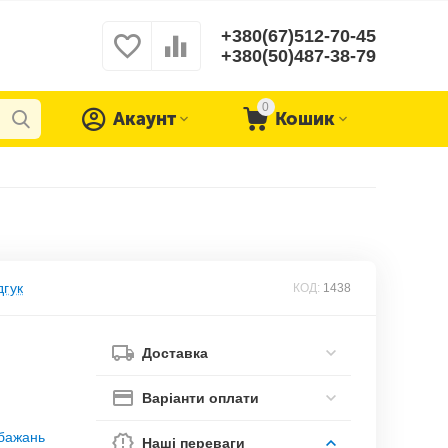
+380(67)512-70-45
+380(50)487-38-79
0
Акаунт
Кошик
дгук
КОД:
1438
Доставка
Варіанти оплати
обажань
Наші переваги