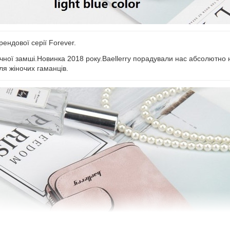
рендової серії Forever.
штучної замші.Новинка 2018 року.Baellerry порадували нас абсолютн
ля жіночих гаманців.