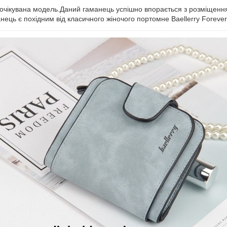
вгоочікувана модель.Даний гаманець успішно впорається з розміщенн
ець є похідним від класичного жіночого портомне Baellerry Forever