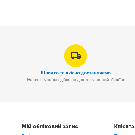
Смартфон тут вже не поміститься і відділень для карток
Але в цьому і особливість цієї моделі - він вміщує все н
вишуканий і водночас місткий гаманець стане чудовим п
Швидко та якісно доставляємо
Наша компанія здійснює доставку по всій Україні
Мій обліковий запис
Клієнт