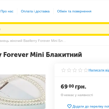
Про нас
Оплата і доставка
Обмін та повернення
Гаманець жіночий Baellerry Forever Mini Блакитний
y Forever Mini Блакитний
Написати ві
69
грн.
00
немає у наявності
Додати до переліку п