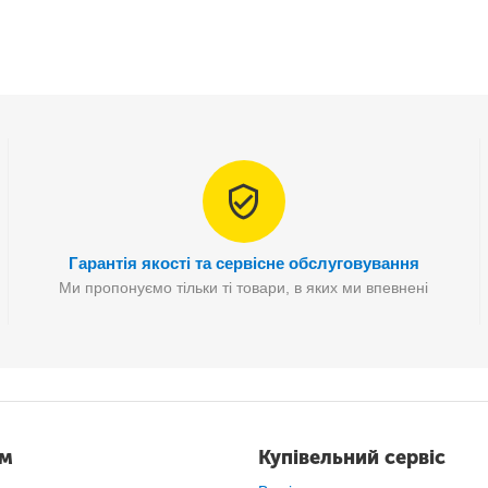
 у цьому гаманці теж менше.
айнеобхідніше і при цьому дуже компактно і легко розміщується в буд
одарунком до будь-якого свята.
Гарантія якості та сервісне обслуговування
Ми пропонуємо тільки ті товари, в яких ми впевнені
ам
Купівельний сервіс