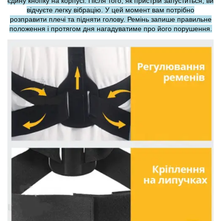
єдину кнопку на корпусі. Після того, як пристрій запуститься, ви
відчуєте легку вібрацію. У цей момент вам потрібно
розправити плечі та підняти голову. Ремінь запише правильне
положення і протягом дня нагадуватиме про його порушення.