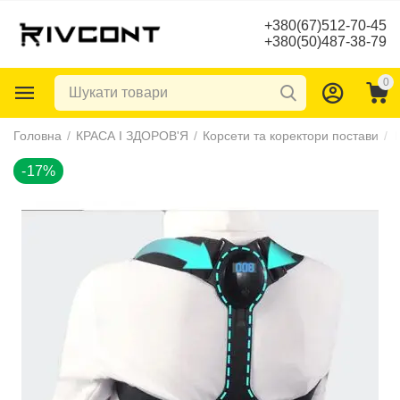
+380(67)512-70-45
+380(50)487-38-79
0
-17%
Головна
/
КРАСА І ЗДОРОВ'Я
/
Корсети та коректори постави
/