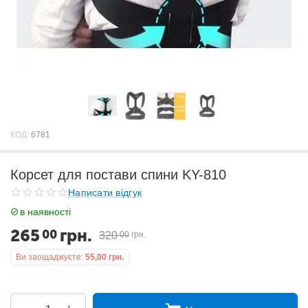
КОД:
6781
Корсет для постави спини KY-810
Написати відгук
в наявності
265
грн.
00
320
00
грн.
Ви заощаджуєте:
55,00
грн.