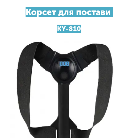
Корсет для постави
KY-810