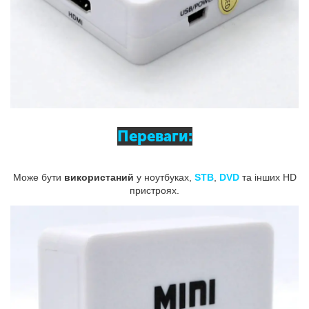
Переваги:
Може бути
використаний
у ноутбуках,
STB
,
DVD
та інших HD
пристроях.