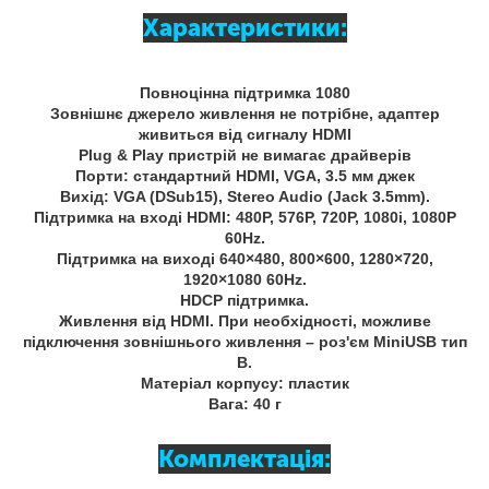
Характеристики:
Повноцінна підтримка 1080
Зовнішнє джерело живлення не потрібне, адаптер
живиться від сигналу HDMI
Plug & Play пристрій не вимагає драйверів
Порти: стандартний HDMI, VGA, 3.5 мм джек
Вихід: VGA (DSub15), Stereo Audio (Jack 3.5mm).
Підтримка на вході HDMI: 480P, 576P, 720P, 1080i, 1080P
60Hz.
Підтримка на виході 640×480, 800×600, 1280×720,
1920×1080 60Hz.
HDCP підтримка.
Живлення від HDMI. При необхідності, можливе
підключення зовнішнього живлення – роз'єм MiniUSB тип
B.
Матеріал корпусу: пластик
Вага: 40 г
Комплектація: