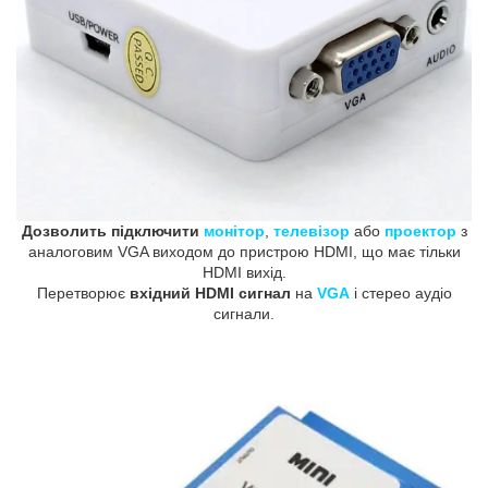
Дозволить підключити
монітор
,
телевізор
або
проектор
з
аналоговим VGA виходом до пристрою HDMI, що має тільки
HDMI вихід.
Перетворює
вхідний HDMI сигнал
на
VGA
і стерео аудіо
сигнали.