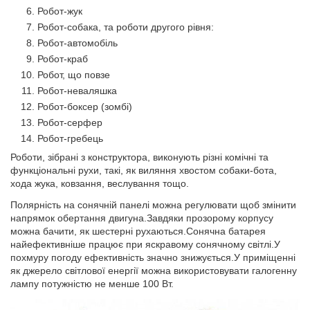
Робот-жук
Робот-собака, та роботи другого рівня:
Робот-автомобіль
Робот-краб
Робот, що повзе
Робот-неваляшка
Робот-боксер (зомбі)
Робот-серфер
Робот-гребець
Роботи, зібрані з конструктора, виконують різні комічні та
функціональні рухи, такі, як виляння хвостом собаки-бота,
хода жука, ковзання, веслування тощо.
Полярність на сонячній панелі можна регулювати щоб змінити
напрямок обертання двигуна.Завдяки прозорому корпусу
можна бачити, як шестерні рухаються.Сонячна батарея
найефективніше працює при яскравому сонячному світлі.У
похмуру погоду ефективність значно знижується.У приміщенні
як джерело світлової енергії можна використовувати галогенну
лампу потужністю не менше 100 Вт.