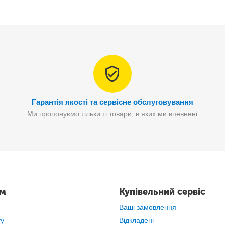
Гарантія якості та сервісне обслуговування
Ми пропонуємо тільки ті товари, в яких ми впевнені
ам
Купівельний сервіс
Переваги:
Ваші замовлення
- Висока потужність до 120W
— швидка та ефективна зарядка
ту
Відкладені