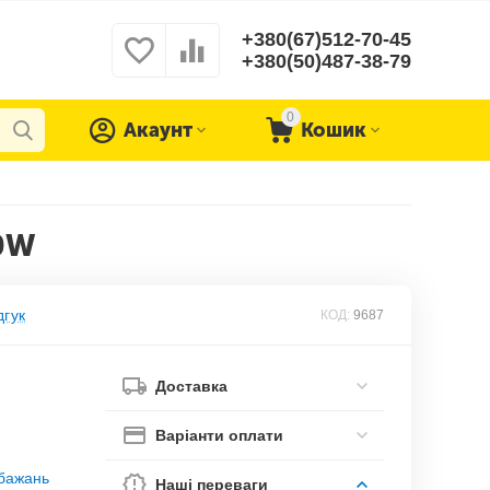
+380(67)512-70-45
+380(50)487-38-79
0
Акаунт
Кошик
20W
дгук
КОД:
9687
Доставка
Варіанти оплати
обажань
Наші переваги