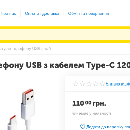
Про нас
Оплата і доставка
Обмін та повернення
Комплект зарядка для телефону USB з кабелем Type-C 120W
ефону USB з кабелем Type-C 1
Написати ві
110
грн.
00
немає у наявності
Додати до переліку п