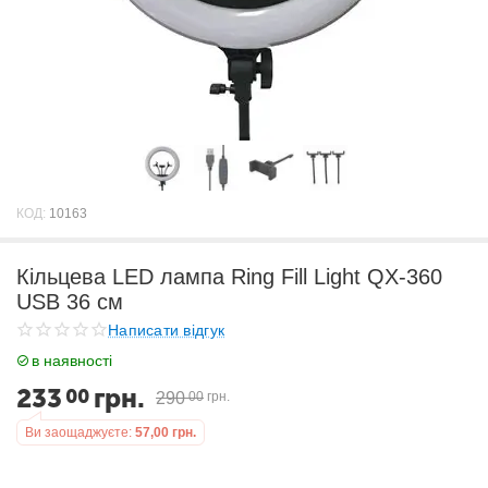
КОД:
10163
Кільцева LED лампа Ring Fill Light QX-360
USB 36 см
Написати відгук
в наявності
233
грн.
00
290
00
грн.
Ви заощаджуєте:
57,00
грн.