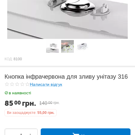
КОД:
8100
Кнопка інфрачервона для зливу унітазу 316
Написати відгук
в наявності
85
грн.
00
140
00
грн.
Ви заощаджуєте:
55,00
грн.