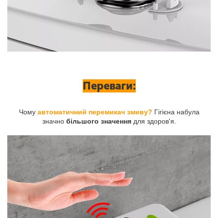
Переваги:
Чому
автоматичний перемикач змиву?
Гігієна набула
значно
більшого значення
для здоров'я.