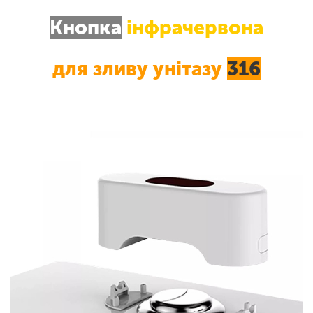
Кнопка
інфрачервона
для зливу унітазу
316