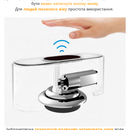
бути
важко натиснути кнопку змиву
.
Для
людей похилого віку
простота використання.
Інфрачервона
технологія дозволяє активувати злив
води