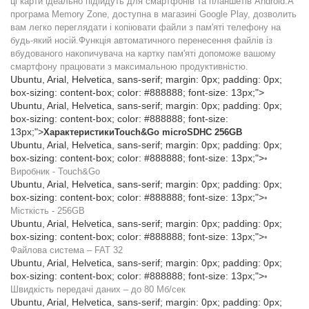
ці карти ідеально підійдуть для смартфонів та планшетів Android.А
програма Memory Zone, доступна в магазині Google Play, дозволить
вам легко переглядати і копіювати файли з пам'яті телефону на
будь-який носій.Функція автоматичного перенесення файлів із
вбудованого накопичувача на картку пам'яті допоможе вашому
смартфону працювати з максимальною продуктивністю.
Ubuntu, Arial, Helvetica, sans-serif; margin: 0px; padding: 0px;
box-sizing: content-box; color: #888888; font-size: 13px;">
Ubuntu, Arial, Helvetica, sans-serif; margin: 0px; padding: 0px;
box-sizing: content-box; color: #888888; font-size:
13px;">
Характеристики
Touch&Go microSDHC 256GB
Ubuntu, Arial, Helvetica, sans-serif; margin: 0px; padding: 0px;
box-sizing: content-box; color: #888888; font-size: 13px;">
•
Виробник - Touch&Go
Ubuntu, Arial, Helvetica, sans-serif; margin: 0px; padding: 0px;
box-sizing: content-box; color: #888888; font-size: 13px;">
•
Місткість - 256GB
Ubuntu, Arial, Helvetica, sans-serif; margin: 0px; padding: 0px;
box-sizing: content-box; color: #888888; font-size: 13px;">
•
Файлова система – FAT 32
Ubuntu, Arial, Helvetica, sans-serif; margin: 0px; padding: 0px;
box-sizing: content-box; color: #888888; font-size: 13px;">
•
Швидкість передачі даних – до 80 Мб/сек
Ubuntu, Arial, Helvetica, sans-serif; margin: 0px; padding: 0px;