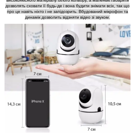
високоякісного матеріалу білого кольору, а маленькі габарити
дозволять сховати її будь-де і вона будити знімати всіх, так що
про це навіть ніхто і не запідозрить. Вбудований мікрофон та
динамік дозволить відзняти відео зі звуком.