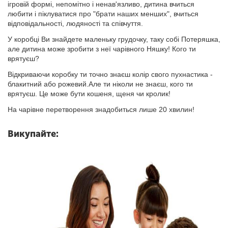
ігровій формі, непомітно і ненав'язливо, дитина вчиться
любити і піклуватися про "брати наших менших", вчиться
відповідальності, людяності та співчуття.
У коробці Ви знайдете маленьку грудочку, таку собі Потеряшка,
але дитина може зробити з неї чарівного Няшку! Кого ти
врятуєш?
Відкриваючи коробку ти точно знаєш колір свого пухнастика -
блакитний або рожевий.Але ти ніколи не знаєш, кого ти
врятуєш. Це може бути кошеня, щеня чи кролик!
На чарівне перетворення знадобиться лише 20 хвилин!
Викупайте: