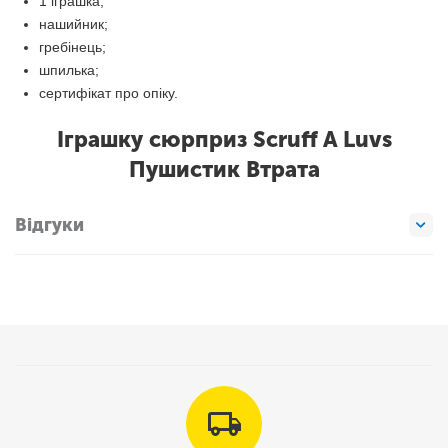
1 іграшка;
нашийник;
гребінець;
шпилька;
сертифікат про опіку.
Іграшку сюрприз Scruff A Luvs
Пушистик Втрата
Відгуки