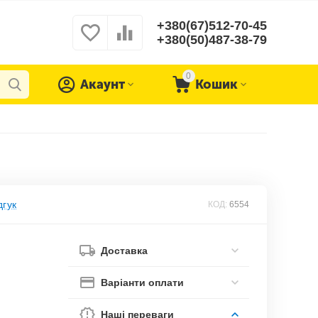
+380(67)512-70-45
+380(50)487-38-79
0
Акаунт
Кошик
дгук
КОД:
6554
Доставка
Варіанти оплати
Наші переваги