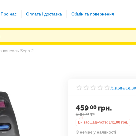
Про нас
Оплата і доставка
Обмін та повернення
ва консоль Sega 2
Написати ві
459
грн.
00
600
00
грн.
Ви заощаджуєте:
141,00
грн.
немає у наявності