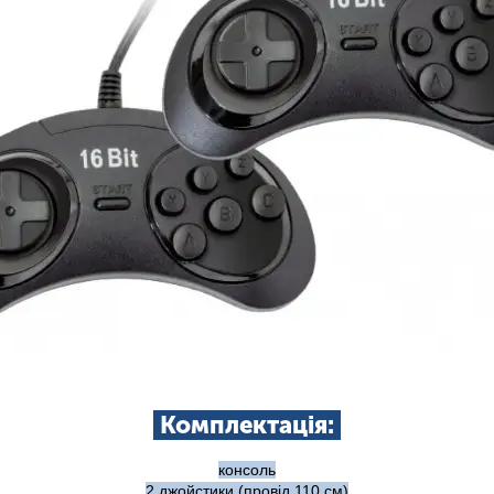
Комплектація:
консоль
2 джойстики (провід 110 см)