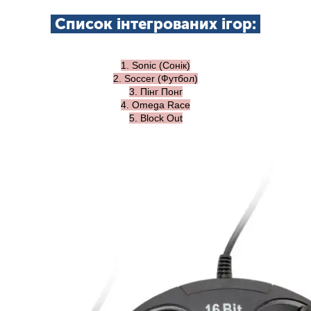
Список інтегрованих ігор:
1. Sonic (Сонік)
2. Soccer (Футбол)
3. Пінг Понг
4. Omega Race
5. Block Out