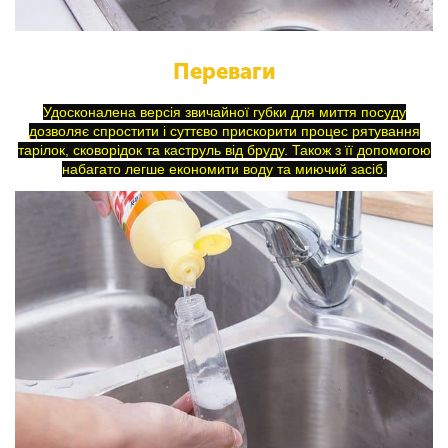
Переваги
Удосконалена версія звичайної губки для миття посуду
дозволяє спростити і суттєво прискорити процес рятування
тарілок, сковорідок та каструль від бруду. Також з її допомогою
набагато легше економити воду та миючий засіб.