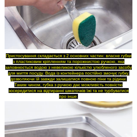
Пристосування складається з 2 основних частин: власне губки
з пластиковим кріпленням та порожнистою ручкою, яка
заповнюється водою з невеликою кількістю улюбленого засобу
для миття посуду. Вода із контейнера постійно змочує губку,
дозволяючи їй завжди залишатися повною піни та рідини.
Таким чином, губка з ручкою дає можливість повністю
зосередитися на відтиранні шматочків їжі та не турбуватися
про інше.