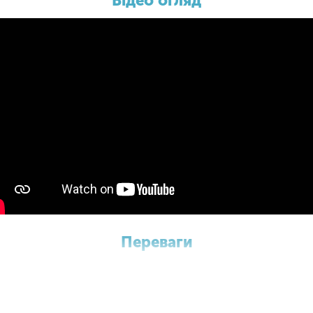
Відео огляд
Переваги
c Bean Cube складається з 4-х наборів кульок різних кольорів по дв