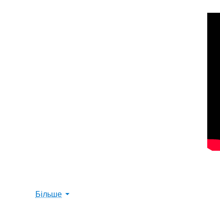
Головоломка Magi
Більше