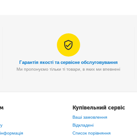
Гарантія якості та сервісне обслуговування
Ми пропонуємо тільки ті товари, в яких ми впевнені
ам
Купівельний сервіс
Ваші замовлення
ту
Відкладені
 інформація
Список порівняння
 якому кулі можна переміщати з одного боку в інший. Завдання голо