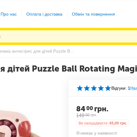
Про нас
Оплата і доставка
Обмін та повернення
Головоломка антистрес для дітей Puzzle Ball Rotating Magic
 дітей Puzzle Ball Rotating Mag
Відгуки: 1
Нап
84
грн.
00
149
00
грн.
Ви заощаджуєте:
65,00
грн.
немає у наявності