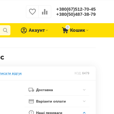
+380(67)512-70-45
+380(50)487-38-79
0
Акаунт
Кошик
ic
исати відгук
КОД:
6479
Доставка
Варіанти оплати
Наші переваги