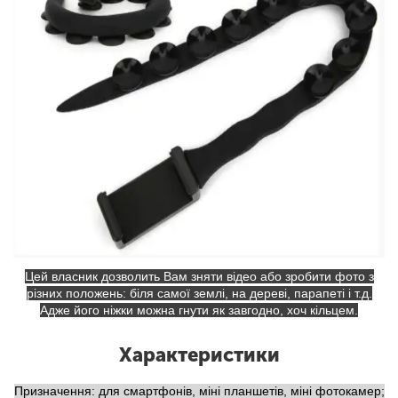
Цей власник дозволить Вам зняти відео або зробити фото з
різних положень: біля самої землі, на дереві, парапеті і т.д.
Адже його ніжки можна гнути як завгодно, хоч кільцем.
Характеристики
Призначення: для смартфонів, міні планшетів, міні фотокамер;