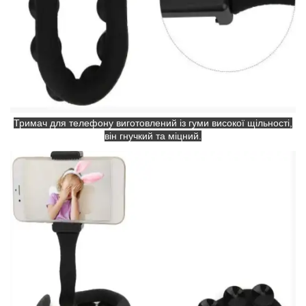
Тримач для телефону виготовлений із гуми високої щільності,
він гнучкий та міцний.