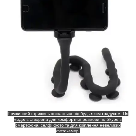
Пружинний стрижень згинається під будь-яким градусом. Ця
модель створена для комфортної розмови по Skype зі
смартфона, селфі фото та для кріплення невеликих
фотокамер.