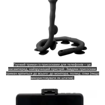
Гнучкий тримач із присосками для телефонів – це,
насамперед, найзручніший пристрій. Завдяки присоскам,
тримач кріпиться до всього: до монітора, полиці, гілки (якщо
використовувати як штатив).