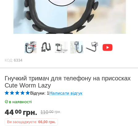
КОД:
6334
Гнучкий тримач для телефону на присосках
Cute Worm Lazy
Відгуки: 1
Написати відгук
в наявності
44
грн.
00
110
00
грн.
Ви заощаджуєте:
66,00
грн.