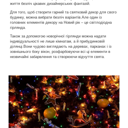
життя безліч цікавих дизайнерських фантазій.
Для того, щоб створити гарний та святковий декор для свого
будинку, можна вибрати безліч варіантів.Але один із
головних елементів декору на Новий рік – це світлодіодна
гірлянда.
Також за допомогою новорічної гірлянди можна надати
індивідуальності не лише кімнатам, а й прибудинковій
ділянці.Вони чудово виглядають на деревах, парканах і із
зовнішнього боку вікон, розфарбовуючи всі ці елементи в
незвичайні забарвлення та створюючи відчуття свята.