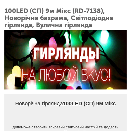
100LED (СП) 9м Мікс (RD-7138),
Новорічна бахрама, Світлодіодна
гірлянда, Вулична гірлянда
Новорічна гірлянда
100LED (СП) 9м Мікс
допоможе створити яскравий святковий настрій та додасть