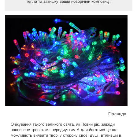
тепла та затишку вашій новорічній композиції
Гірлянда
Очікування такого великого свята, як Новий рік, завжди
наповнене трепетом і передчуттям.А для багатьох це ще
можливість виявити творчу сторону своєї душі, втіливши в