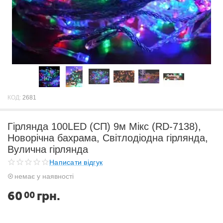
КОД:
2681
Гірлянда 100LED (СП) 9м Мікс (RD-7138),
Новорічна бахрама, Світлодіодна гірлянда,
Вулична гірлянда
Написати відгук
немає у наявності
60
грн.
00