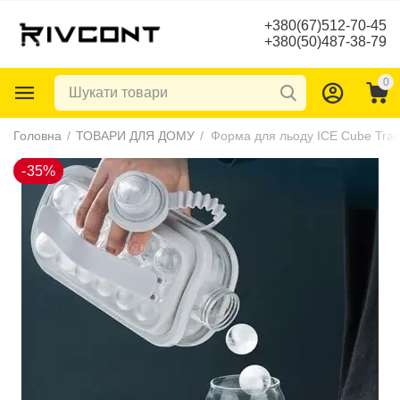
+380(67)512-70-45
+380(50)487-38-79
0
-35%
Головна
/
ТОВАРИ ДЛЯ ДОМУ
/
Форма для льоду ICE Cube Tray