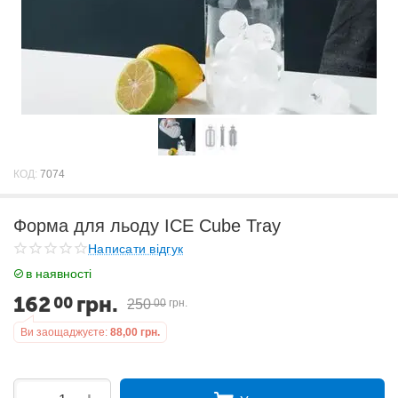
КОД:
7074
Форма для льоду ICE Cube Tray
Написати відгук
в наявності
162
грн.
00
250
00
грн.
Ви заощаджуєте:
88,00
грн.