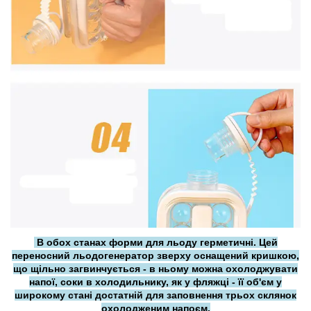
В обох станах форми для льоду герметичні. Цей
переносний льодогенератор зверху оснащений кришкою,
що щільно загвинчується - в ньому можна охолоджувати
напої, соки в холодильнику, як у фляжці - її об'єм у
широкому стані достатній для заповнення трьох склянок
охолодженим напоєм.