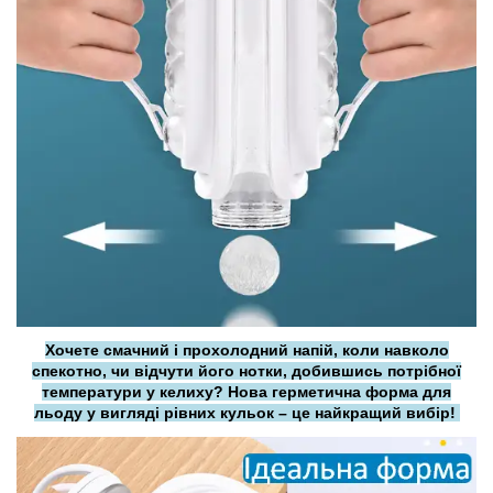
Хочете смачний і прохолодний напій, коли навколо
спекотно, чи відчути його нотки, добившись потрібної
температури у келиху? Нова герметична форма для
льоду у вигляді рівних кульок – це найкращий вибір!