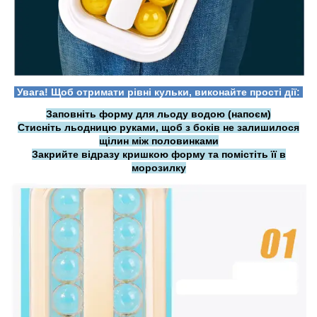
Увага! Щоб отримати рівні кульки, виконайте прості дії:
Заповніть форму для льоду водою (напоєм)
Стисніть льодницю руками, щоб з боків не залишилося
щілин між половинками
Закрийте відразу кришкою форму та помістіть її в
морозилку