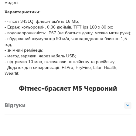
моделі.
Характеристики:
- чіпсет 3431Q, флеш-пам'ять 16 МБ;
- Екран: кольоровий, 0,96 дюймів, TFT ips 160 х 80 px;
- водонепроникність: IP67 (не бояться дощу, можна мити руки);
- вбудований акумулятор 90 мАг, час заряджання близько 1,5
год;
- знімний ремінець;
- метод зарядки: через кабель USB;
- підтримка 10 мов, включаючи: англійську та російську;
- Додаток для синхронізації: FitPro, HryFine, Lifan Health,
Wearfit;
Фітнес-браслет М5 Червоний
Відгуки