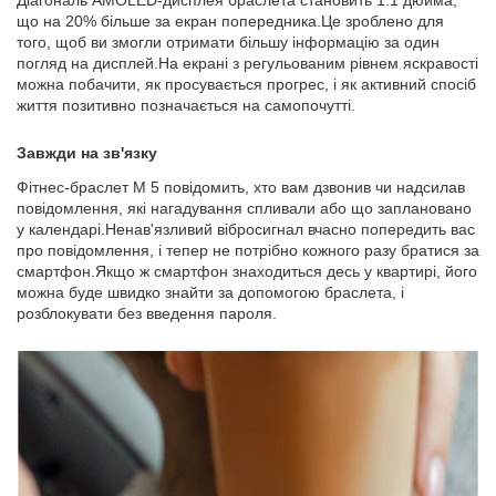
що на 20% більше за екран попередника.Це зроблено для
того, щоб ви змогли отримати більшу інформацію за один
погляд на дисплей.На екрані з регульованим рівнем яскравості
можна побачити, як просувається прогрес, і як активний спосіб
життя позитивно позначається на самопочутті.
Завжди на зв'язку
Фітнес-браслет M 5 повідомить, хто вам дзвонив чи надсилав
повідомлення, які нагадування спливали або що заплановано
у календарі.Ненав'язливий вібросигнал вчасно попередить вас
про повідомлення, і тепер не потрібно кожного разу братися за
смартфон.Якщо ж смартфон знаходиться десь у квартирі, його
можна буде швидко знайти за допомогою браслета, і
розблокувати без введення пароля.