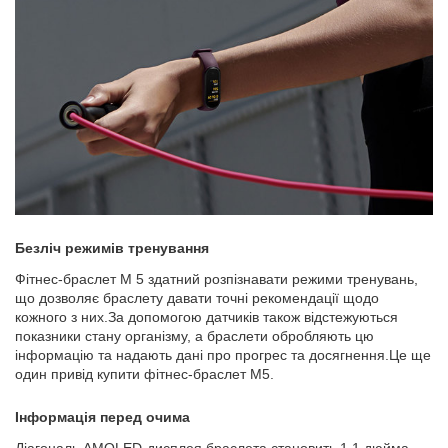
Безліч режимів тренування
Фітнес-браслет M 5 здатний розпізнавати режими тренувань,
що дозволяє браслету давати точні рекомендації щодо
кожного з них.За допомогою датчиків також відстежуються
показники стану організму, а браслети обробляють цю
інформацію та надають дані про прогрес та досягнення.Це ще
один привід купити фітнес-браслет М5.
Інформація перед очима
Діагональ AMOLED-дисплея браслета становить 1.1 дюйма,