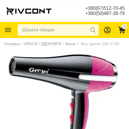
+380(67)512-70-45
+380(50)487-38-79
0
Головна
/
КРАСА І ЗДОРОВ'Я
/
Фени
/
Фен gemei GM-1730