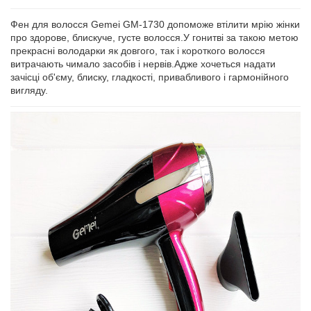
Фен для волосся Gemei GM-1730 допоможе втілити мрію жінки
про здорове, блискуче, густе волосся.У гонитві за такою метою
прекрасні володарки як довгого, так і короткого волосся
витрачають чимало засобів і нервів.Адже хочеться надати
зачісці об'єму, блиску, гладкості, привабливого і гармонійного
вигляду.