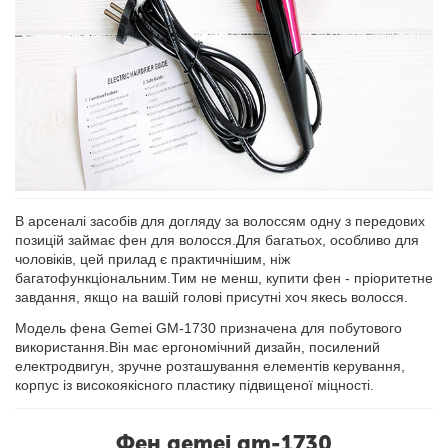
В арсеналі засобів для догляду за волоссям одну з передових
позицій займає фен для волосся.Для багатьох, особливо для
чоловіків, цей прилад є практичнішим, ніж
багатофункціональним.Тим не менш, купити фен - пріоритетне
завдання, якщо на вашій голові присутні хоч якесь волосся.
Модель фена Gemei GM-1730 призначена для побутового
використання.Він має ергономічний дизайн, посилений
електродвигун, зручне розташування елементів керування,
корпус із високоякісного пластику підвищеної міцності.
Фен gemei gm-1730