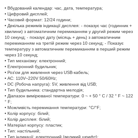
• Вбудований календар: час, дата, температура;
• Цифровий дисплей;
• Часовий формат: 12/24 години;
• Декілька режимів індикації дисплея: - показує час (годинник +
хвилини) з автоматичним перемиканням у другий режим через
10 секунд; - показує дату (місяць + день) з автоматичним
перемиканням на третій режим через 10 секунд; - Показує
температуру з автоматичним перемиканням в перший режим
через 10 секунд;
• Тип механізму: електронний;
• Електронний будильник;
• Роз'єм для живлення через USB-кабель;
• AC: 110V~220V 50/60Hz;
• DC (Робоча напруга): 5V, живлення від USB;
• Тип будильника: стандартна мелодія;
• Діапазон вимірюваної температури: 0 ~ + 50 ° С / 32 ° F ~ 122
° F;
• Можливість перемикання температури: °С/°F;
• Колір корпусу: білий;
• Колір дисплея: білий;
• Матеріал корпусу: пластик;
• Тип: настільний;
• Тип індикації: електронний (великий шрифт);