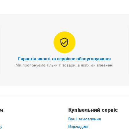
Гарантія якості та сервісне обслуговування
Ми пропонуємо тільки ті товари, в яких ми впевнені
нструкцію
із вбудованим високочутливим датчиком
, що дозвол
ам
Купівельний сервіс
Ваші замовлення
ту
Відкладені