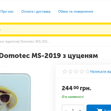
Про нас
Оплата і доставка
Обмін та повернення
Електронні ваги підлогові Domotec MS-2019 з цуценям
і Domotec MS-2019 з цуценям
Написати ві
244
грн.
00
в наявності
+
−
У к