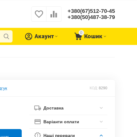
+380(67)512-70-45
+380(50)487-38-79
0
Акаунт
Кошик
дгук
КОД:
8290
Доставка
Варіанти оплати
Наші переваги
ошик