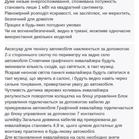
Дуже низьке енергоспоживання, споживана потужність
становить лише 1 мВт на квадратний сантиметр.
Рівномірний розподіл яскравості, не засліплює, не мерехтить,
безпечний для довкілля
Працює в будь-яких погодних умовах
Чи не вогненебезпечний, видно в тумані, можливе одночасне
використання декількох моделей
Аксесуар для тюнінгу автомобіля наклеюється за допомогою
2-х стороннього скотчу по периметру на заднє скло
автомобіля.Стовпчики графічного еквалайзера будуть
змінювати кількість сходів, що світяться, в такт музиці.
Яскраві неонові світла панелі еквалайзера будуть світитися в
такт музиці, що звучить в салоні, і будуть видно навіть через
сильне тонування, привертаючи увагу до автомобіля.
Чутливість датчика звукових коливань еквалайзера
регулюється поворотом коліщатка на блоці управління.Блок
управління підключається за допомогою кабелю до
прикурювача автомобіля.Графічний еквалайзер підключається
до блоку управління за допомогою 7 контактного
шлейфу.Загальна довжина кабелів від прикурювача до
еквалайзера становить 4,8 м, цього цілком достатньо для
монтажу практично в будь-якому автомобілі.
Для встановлення еквалайзера на скло необхідно зняти