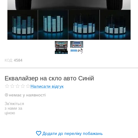
КОД:
4584
Еквалайзер на скло авто Синій
Написати відгук
немає у наявності
Зв'яжіться
з нами за
ціною
Додати до переліку побажань