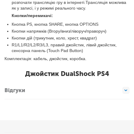
розпочати трансляцію гру в інтернеті.Трансляція можлива
як у записі, і у режимі реального часу.
Кнопки/перемикачі:
Кнопка PS, кнопка SHARE, кнопка OPTIONS
Кнопки напрямків (Вгору/вниз/ліворуч/праворуч)
Кнопки дій (трикутник, коло, хрест, квадрат)
R1/L1/R2/L2/R3/L3, правий джойстик, лівий джойстик,
сенсорна панель (Touch Pad Button)
Комплектація: кабель, джойстик, коробка.
Джойстик DualShock PS4
Відгуки