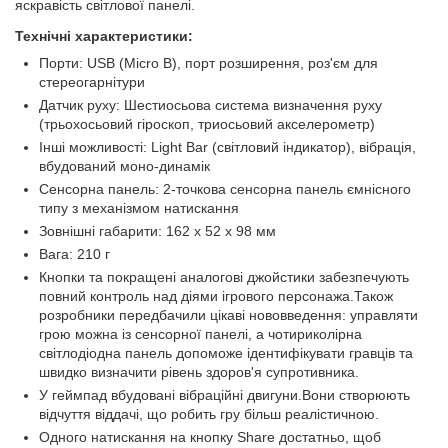
яскравість світлової панелі.
Технічні характеристики:
Порти: USB (Micro B), порт розширення, роз'єм для
стереогарнітури
Датчик руху: Шестиосьова система визначення руху
(трьохосьовий гіроскоп, триосьовий акселерометр)
Інші можливості: Light Bar (світловий індикатор), вібрація,
вбудований моно-динамік
Сенсорна панель: 2-точкова сенсорна панель ємнісного
типу з механізмом натискання
Зовнішні габарити: 162 x 52 x 98 мм
Вага: 210 г
Кнопки та покращені аналогові джойстики забезпечують
повний контроль над діями ігрового персонажа.Також
розробники передбачили цікаві нововведення: управляти
грою можна із сенсорної панелі, а чотириколірна
світлодіодна панель допоможе ідентифікувати гравців та
швидко визначити рівень здоров'я супротивника.
У геймпад вбудовані вібраційні двигуни.Вони створюють
відчуття віддачі, що робить гру більш реалістичною.
Одного натискання на кнопку Share достатньо, щоб