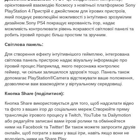
орієнтований взаємодію Космосу з новітньої платформою Sony
PlayStation 4.Пристрій є джойстиком для ігрових пристроїв,
який поєднує революційні можливості з інтуїтивно зрозумілим
дизайном.Sony PS4 покращує керованість ігор, надає
можливість контролювати рівень яскравості світлової панелі та
робить ігровий процес більш простим та зручним.
Світлова панель:
Для створення ефекту інтуїтивнішого геймплею, інтегрована
світлова панель пристрою надає візуальну інформацію про
ігровий процес.Наприклад, якого персонажа контролює
геймер, чи скільки залишилося здоров'я тощо. Панель також
допомагає PlayStation®Camera відстежувати ваше положення,
дозволяючи вам взаємодіяти у віртуальному середовищі.
Кнопка Share (поділитися):
Кнопка Share використовується для того, щоб надсилати відео
та фото з ваших ігор до соціальних мереж.Створюйте пряму
трансляцію ігрового процесу в Twitch, YouTube та Dailymotion
або редагуйте записані вами ігрові ролики та обмінюйтеся
ними на Facebook та Twitter! Ви також можете запросити друзів
онлайн, щоб пограти з вами у ваші ігри, навіть якщо вони не
володіють ними на Share Play.