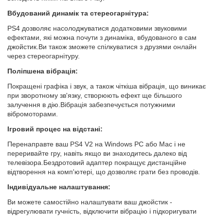
Вбудований динамік та стереогарнітура:
PS4 дозволяє насолоджуватися додатковими звуковими
ефектами, які можна почути з динаміка, вбудованого в сам
джойстик.Ви також зможете спілкуватися з друзями онлайн
через стереогарнітуру.
Поліпшена вібрація:
Покращені графіка і звук, а також чіткіша вібрація, що виникає
при зворотному зв'язку, створюють ефект ще більшого
залучення в дію.Вібрація забезпечується потужними
вібромоторами.
Ігровий процес на відстані:
Перенаправте ваш PS4 V2 на Windows PC або Mac і не
переривайте гру, навіть якщо ви знаходитесь далеко від
телевізора.Бездротовий адаптер покращує дистанційне
відтворення на комп'ютері, що дозволяє грати без проводів.
Індивідуальне налаштування:
Ви можете самостійно налаштувати ваш джойстик -
відрегулювати гучність, відключити вібрацію і підкоригувати