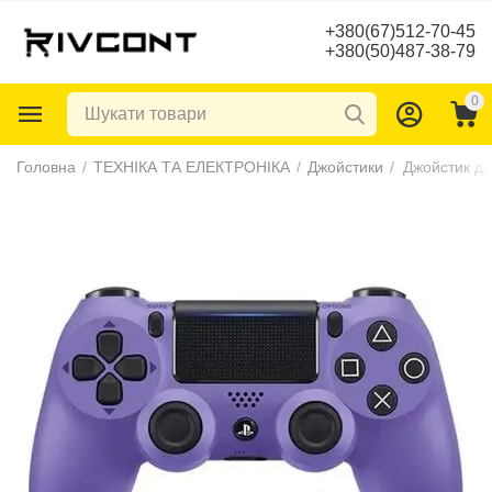
+380(67)512-70-45
+380(50)487-38-79
0
Головна
/
ТЕХНІКА ТА ЕЛЕКТРОНІКА
/
Джойстики
/
Джойстик дл