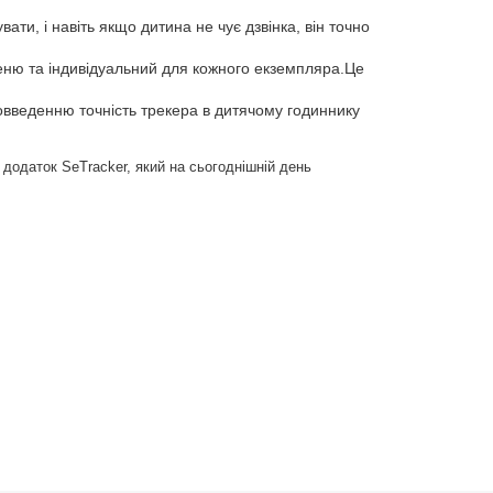
ти, і навіть якщо дитина не чує дзвінка, він точно
еню та індивідуальний для кожного екземпляра.Це
овведенню точність трекера в дитячому годиннику
додаток SeTracker, який на сьогоднішній день