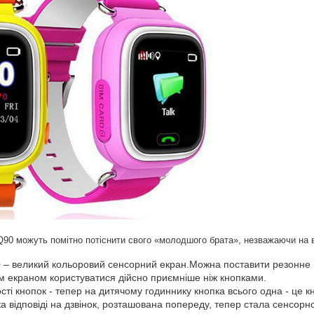
 Q90 можуть помітно потіснити свого «молодшого брата», незважаючи на 
 – великий кольоровий сенсорний екран.Можна поставити резонне 
им екраном користуватися дійсно приємніше ніж кнопками.
ості кнопок - тепер на дитячому годиннику кнопка всього одна - це 
ка відповіді на дзвінок, розташована попереду, тепер стала сенсо