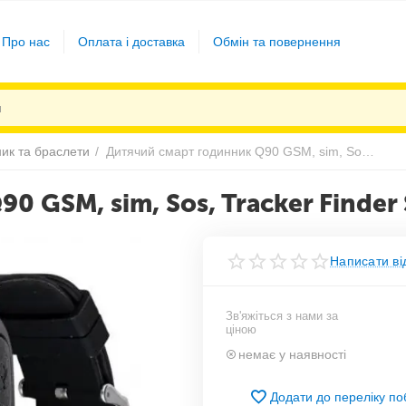
Про нас
Оплата і доставка
Обмін та повернення
ик та браслети
/
Дитячий смарт годинник Q90 GSM, sim, Sos, Tracker Finder Smart Watch Чорний
0 GSM, sim, Sos, Tracker Finde
Написати ві
Зв'яжіться з нами за
ціною
немає у наявності
Додати до переліку п