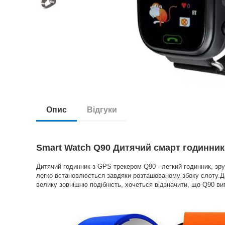
Опис
Відгуки
Smart Watch Q90 Дитячий смарт годинник 
Дитячий годинник з GPS трекером Q90 - легкий годинник, зру
легко встановлюється завдяки розташованому збоку слоту.Да
велику зовнішню подібність, хочеться відзначити, що Q90 в