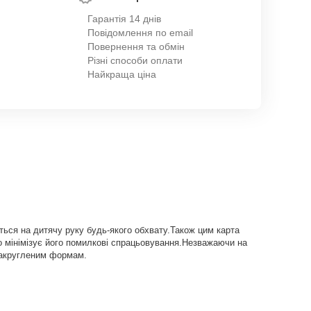
Гарантія 14 днів
Повідомлення по email
Повернення та обмін
Різні способи оплати
Найкраща ціна
ється на дитячу руку будь-якого обхвату.Також цим карта
о мінімізує його помилкові спрацьовування.Незважаючи на
закругленим формам.