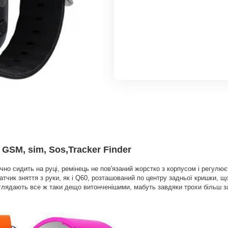
GSM, sim, Sos,Tracker Finder
чно сидить на руці, ремінець не пов'язаний жорстко з корпусом і регулю
тчик зняття з руки, як і Q60, розташований по центру задньої кришки, щ
иглядають все ж таки дещо витонченішими, мабуть завдяки трохи більш 