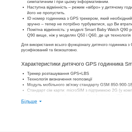
симпатичним і при цьому інформативним.
Наступна відмінність – режим «вібро» у дитячому годи
його не пропустить.
ID номер годинника з GPS трекером, який необхідний
зручно – тепер не потрібно турбуватися, що Ви втра
Помітна відмінність: у моделі Smart Baby Watch Q90
Q90 вище, ніж у моделях Q50 і Q60, де ця технологія
Для використання всього функціоналу дитячого годинника з G
русифікований та безкоштовно.
Характеристики дитячого GPS годинника Sm
Трекер розташування GPS+LBS
Технологія визначення геопозиції
Модуль мобільного зв'язку стандарту GSM 850-900-
Стандарт сім карти: microSIM з підтримкою 2G (у ком
Сумісність зі смартфонами на базі Android та iOS
Більше
Кольоровий сенсорний екран діагоналлю 31 мм
Цифровий годинник (автоматична синхронізація відпо
Телефон (дзвінки на дозволені номери)
Обмін повідомленнями
Будильник
Датчик зняття годинника з руки