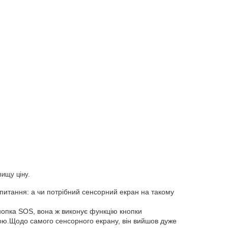
вищу ціну.
питання: а чи потрібний сенсорний екран на такому
кнопка SOS, вона ж виконує функцію кнопки
рною.Щодо самого сенсорного екрану, він вийшов дуже