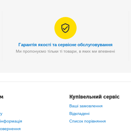
60 ​​хвилин
Гарантія якості та сервісне обслуговування
Ми пропонуємо тільки ті товари, в яких ми впевнені
ня)
акумулятором, провід USB – microUSB, коробка.
Дитячий смарт годинник Q90 GSM
ам
Купівельний сервіс
Ваші замовлення
ту
Відкладені
 інформація
Список порівняння
повернення