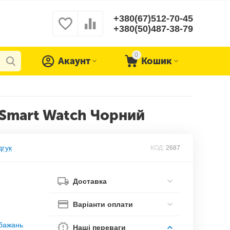
+380(67)512-70-45
+380(50)487-38-79
0
Акаунт
Кошик
r Smart Watch Чорний
дгук
КОД:
2687
Доставка
Варіанти оплати
обажань
Наші переваги