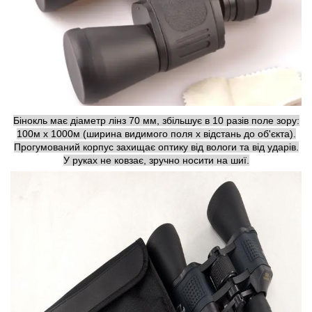
Бінокль має діаметр лінз 70 мм, збільшує в 10 разів поле зору:
100м x 1000м (ширина видимого поля x відстань до об'єкта).
Прогумований корпус захищає оптику від вологи та від ударів.
У руках не ковзає, зручно носити на шиї.