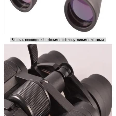
Бінокль оснащений якісними світлочутливими лінзами.