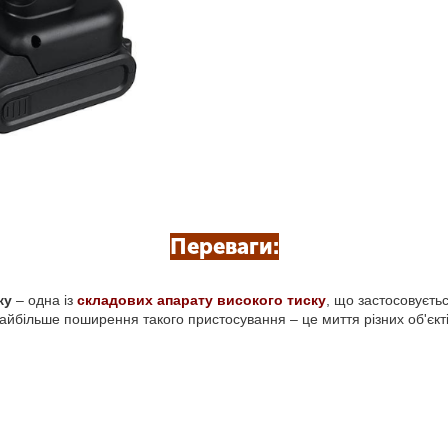
Переваги:
ку
– одна із
складових апарату високого тиску
, що застосовуєть
айбільше поширення такого пристосування – це миття різних об'єкті