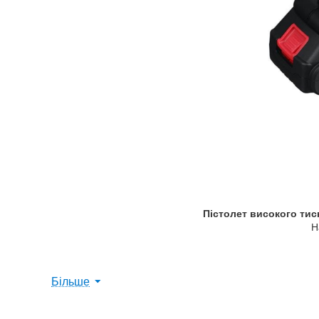
Пістолет високого тис
Н
Більше