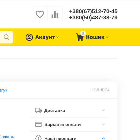
+380(67)512-70-45
+380(50)487-38-79
0
Акаунт
Кошик
дгук
КОД:
8184
Доставка
Варіанти оплати
обажань
Наші переваги