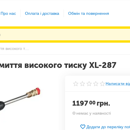
Про нас
Оплата і доставка
Обмін та повернення
Бездротове автомобільне миття високого тиску XL-287
миття високого тиску XL-287
Написати ві
1197
грн.
00
немає у наявності
Додати до переліку п