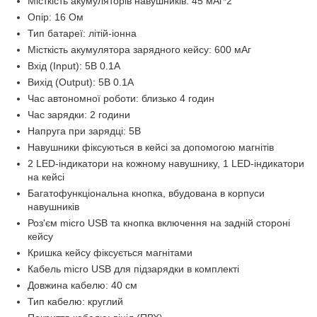
Місткість акумуляторів навушників: 45 мАг*2
Опір: 16 Ом
Тип батареї: літій-іонна
Місткість акумулятора зарядного кейсу: 600 мАг
Вхід (Input): 5В 0.1А
Вихід (Output): 5В 0.1А
Час автономної роботи: близько 4 годин
Час зарядки: 2 години
Напруга при зарядці: 5В
Навушники фіксуються в кейсі за допомогою магнітів
2 LED-індикатори на кожному навушнику, 1 LED-індикатори
на кейсі
Багатофункціональна кнопка, вбудована в корпуси
навушників
Роз'єм micro USB та кнопка включення на задній стороні
кейсу
Кришка кейсу фіксується магнітами
Кабель micro USB для підзарядки в комплекті
Довжина кабелю: 40 см
Тип кабелю: круглий