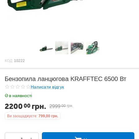
КОД:
10222
Бензопила ланцюгова KRAFFTEC 6500 Вт
Написати відгук
в наявності
2200
грн.
00
2999
00
грн.
Ви заощаджуєте:
799,00
грн.