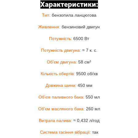
Характеристики:
Тип:
бензопила ланцюгова
Живлення:
бензиновий двигун
Потужність:
6500 Вт
Потужність двигуна:
≈ 7 к. с.
Обʼєм двигуна:
58 см³
Кількість обертів:
9500 об/хв
Довжина шини:
450 мм
Обʼєм паливного бака:
550 мл
Обʼєм масляного бака:
260 мл
Витрата палива:
≈ 0,432 л/год
Система гасіння вібрації:
так