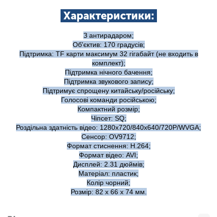
Характеристики:
З антирадаром;
Об'єктив: 170 градусів;
Підтримка: TF карти максимум 32 гігабайт (не входить в
комплект);
Підтримка нічного бачення;
Підтримка звукового запису;
Підтримує спрощену китайську/російську;
Голосові команди російською;
Компактний розмір;
Чіпсет: SQ;
Роздільна здатність відео: 1280х720/840х640/720P/WVGA;
Сенсор: OV9712;
Формат стиснення: H.264;
Формат відео: AVI;
Дисплей: 2.31 дюймів;
Матеріал: пластик;
Колір чорний;
Розмір: 82 x 66 x 74 мм.