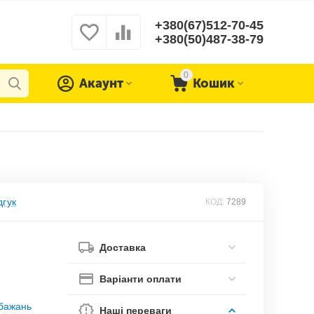
+380(67)512-70-45
+380(50)487-38-79
0
Акаунт
Кошик
дгук
КОД:
7289
Доставка
Варіанти оплати
обажань
Наші переваги