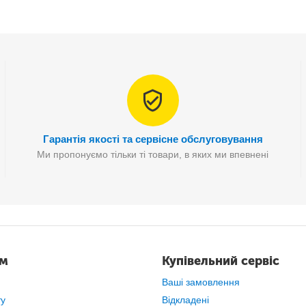
, яких для невеликого салону більш ніж достатньо. Заявлена 
000 Hz
.
Гарантія якості та сервісне обслуговування
Ми пропонуємо тільки ті товари, в яких ми впевнені
ам
Купівельний сервіс
Ваші замовлення
ту
Відкладені