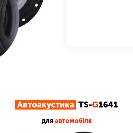
Автоакустика
TS-
G
1641
для
автомобіля