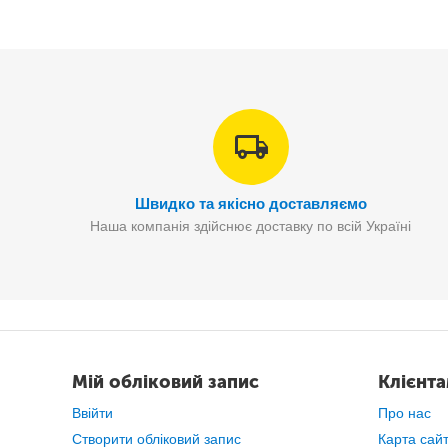
Номінальна
робоча потужність
обладнання –
100
ват
Швидко та якісно доставляємо
Наша компанія здійснює доставку по всій Україні
Мій обліковий запис
Клієнт
Ввійти
Про нас
Створити обліковий запис
Карта сай