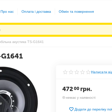
Про нас
Оплата і доставка
Обмін та повернення
більна акустика TS-G1641
-G1641
Написати ві
472
грн.
00
немає у наявності
Додати до переліку п