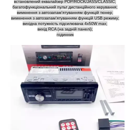
встановлений еквалайзер POP/ROCK/JASS/CLASSIC;
багатофункціональний пульт дистанційного керування;
вимкнення з автозапам'ятуванням функцій тюнер;
вимкнення з автозапам'ятуванням функцій USB режиму;
вихідна потужність підсилювача 4х50W max;
вихід RCA (на задній панелі);
годинник