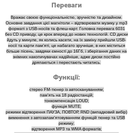
Переваги
Вражає своєю функціональністю, зручністю та дизайном.
Основне завдання цієї магнітоли – відтворювати музику у mp3
форматі з USB-носіїв та флеш-карт. Головна перевага 6031
без CD приводу, це крок вперед до нових технологій. CD диски
йдуть у минуле, як колись касети, на їх заміну прийшли USB-
носії та карти пам'яті, це набагато зручніше, в них міститься
більше пісень, завдяки ємності до 16Гб, і зберігання даних на
знімних накопичувачах надійніше, адже диски постійно
дряпаються і перестають читатись.
Функції:
стерео FM-тюнер із автоскануванням;
пам'ять на 18 радіостанцій;
тонкомпенсація LOUD;
функція MUTE;
режими відтворення ПАУЗА, ПОВТОР, RND (випадковий вибір)
вимкнення з автозапам'ятовуванням функцій тюнер та USB
режиму;
відтворення МР3 та WMA форматів;