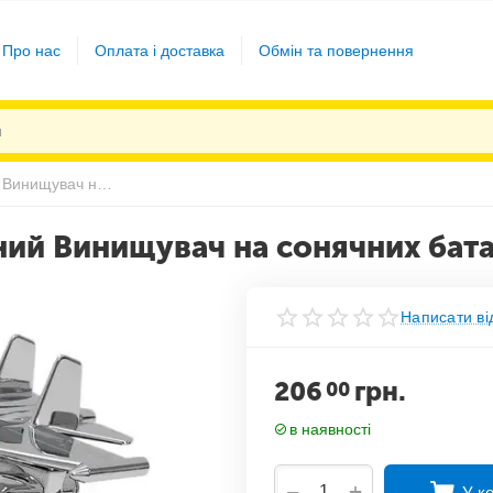
Про нас
Оплата і доставка
Обмін та повернення
Ароматизатор автомобільний Винищувач на сонячних батареях Сріблястий
ий Винищувач на сонячних бата
Написати ві
206
грн.
00
в наявності
+
−
У к