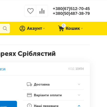
+380(67)512-70-45
+380(50)487-38-79
0
Акаунт
Кошик
реях Сріблястий
дгук
КОД:
10454
Доставка
Варіанти оплати
Наші переваги
ошик