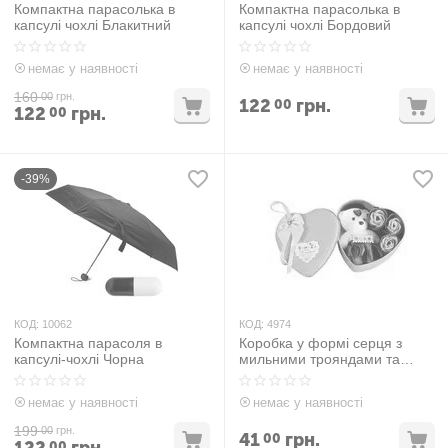
Компактна парасолька в
Компактна парасолька в
капсулі чохлі Блакитний
капсулі чохлі Бордовий
немає у наявності
немає у наявності
160
00
грн.
122
грн.
00
122
грн.
00
-39%
КОД:
10062
КОД:
4974
Компактна парасоля в
Коробка у формі серця з
капсулі-чохлі Чорна
мильними трояндами та
ведмедиком Бірюзова
немає у наявності
немає у наявності
199
00
грн.
41
грн.
00
00