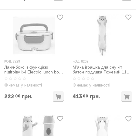
КОД:
7229
КОД:
8262
Ланч-бокс із функцією
М'яка іграшка для сну кіт
підігріву їжі Electric lunch box
батон подушка Рожевий 110
Синій
см
немає у наявності
немає у наявності
222
грн.
413
грн.
00
00