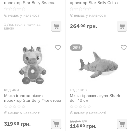
проектор Star Belly Зелена
проектор Star Belly Світло-
рожева
немає у наявності
немає у наявності
Зв'яжіться з нами за
264
грн.
00
ціною
-29%
КОД:
4661
КОД:
10113
М'яка іграшка нічник-
Мʼяка іграшка акула Shark
проектор Star Belly Фіолетова
doll 40 см
немає у наявності
немає у наявності
160
00
грн.
319
грн.
00
114
грн.
00