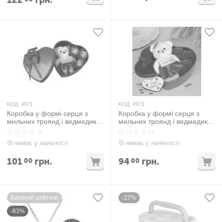
122
грн.
КОД:
4971
КОД:
4973
Коробка у формі серця з
Коробка у формі серця з
мильних троянд і ведмедика
мильних троянд і ведмедика
Рожевий
червоний
немає у наявності
немає у наявності
101
грн.
94
грн.
00
00
Високий рейтинг
-27%
-83%