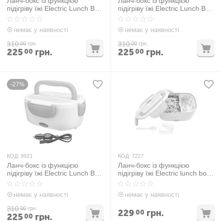
Ланч-бокс із функцією
Ланч-бокс із функцією
підігріву їжі Electric Lunch Box
підігріву їжі Electric Lunch Box
12V — Помаранчевий
12V — Рожевий
немає у наявності
немає у наявності
310
310
00
грн.
00
грн.
225
грн.
225
грн.
00
00
-27%
КОД:
9921
КОД:
7227
Ланч-бокс із функцією
Ланч-бокс із функцією
підігріву їжі Electric Lunch Box
підігріву їжі Electric lunch box
12V — Синій
Зелений
немає у наявності
немає у наявності
310
00
грн.
229
грн.
00
225
грн.
00