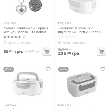
КОД:
3194
КОД:
9924
Кулон з ланцюжком Серце I
Ланч-бокс із функцією
love you золото 100 мовами
підігріву їжі Electric Lunch Box
світу
12V Зелений
1
немає у наявності
немає у наявності
310
00
грн.
25
грн.
00
149
00
грн.
225
грн.
00
-27%
-27%
КОД:
9922
КОД:
9923