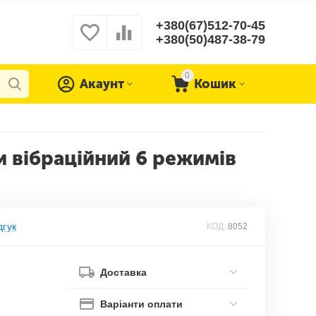
+380(67)512-70-45
+380(50)487-38-79
0
Акаунт
Кошик
и вібраційний 6 режимів
дгук
КОД:
8052
Доставка
Варіанти оплати