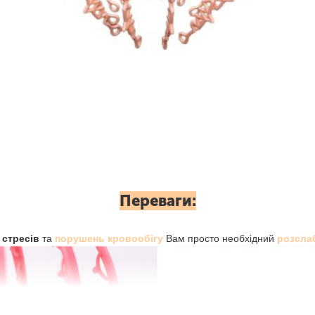
Переваги:
 стресів
та
порушень кровообігу
Вам просто необхідний
розсла