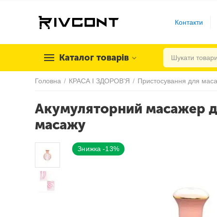
Контакти
Каталог товарів
Головна
/
КРАСА І ЗДОРОВ'Я
/
Пристосування для мас
Акумуляторний масажер дл
масажу
Знижка -13%