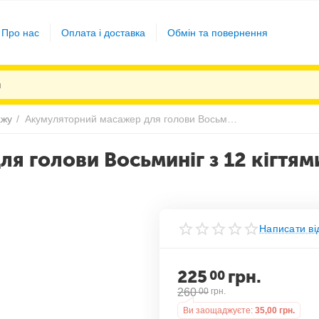
Про нас
Оплата і доставка
Обмін та повернення
ажу
/
Акумуляторний масажер для голови Восьминіг з 12 кігтями вібраційний 6 режимів масажу
я голови Восьминіг з 12 кігтям
Написати ві
225
грн.
00
260
00
грн.
Ви заощаджуєте:
35,00
грн.