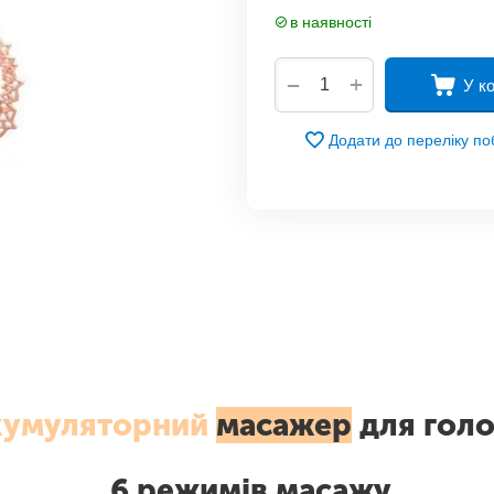
в наявності
+
−
У к
Додати до переліку п
кумуляторний
масажер
для гол
6 режимів масажу