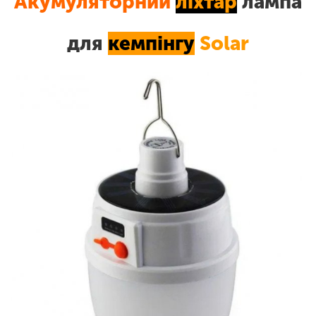
Акумуляторний
ліхтар
лампа
для
кемпінгу
Solar