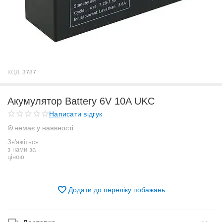
КОД:
3787
Акумулятор Battery 6V 10A UKС
Написати відгук
немає у наявності
Зв'яжіться
з нами за
ціною
Додати до переліку побажань