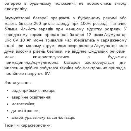
батарею в будь-якому положенні, не побоюючись витоку
електроліту.
Акумуляторні батареї працюють у буферному режимі або
мають більше 260 циклів заряду при 100% розряді, і значно
більша кількість зарядів при меншому відсотку розряду. У
середньому термін придатності батареї 12 років.Акумулятор
Ukc 6V 10 Аh може тривалий час зберігатись у зарядженому
стані при малому струмі саморозрядження.Акумулятор має
дуже високий рівень безпеки, не виділяє шкідливих речовин,
може використовуватися в будь-яких
приміщеннях.Акумуляторна батарея застосовується для
живлення дрібної побутової техніки або електронних приладів,
постійною напругою 6V.
Застосування:
радіоприймачі; ліхтарі;
аварійне освітлення;
мототехніка;
дитячі іграшки;
апаратура зв'язку та сигналізації.
Технічні характеристики: