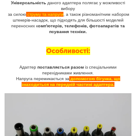
Універсальність
даного адаптера полягає у можливості
вибору
за силою
струму та напруги
, а також різноманітним набором
штекерів-насадок, що підходять для більшості моделей
переносних к
омп'ютерів, телефонів, фотоапаратів та
псування техніки.
Особливості:
Адаптер
поставляється разом
із спеціальними
перехідниками живлення.
Напруга перемикається за
допомогою бігунка, що
знаходиться на передній частині адаптера.