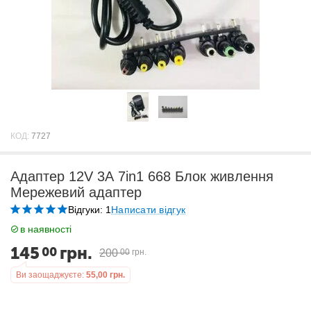
КОД:
7727
Адаптер 12V 3А 7in1 668 Блок живлення
Мережевий адаптер
Відгуки: 1
Написати відгук
в наявності
145
грн.
00
200
00
грн.
Ви заощаджуєте:
55,00
грн.