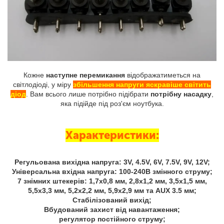
Кожне
наступне перемикання
відображатиметься на
світлодіоді, у міру
збільшення напруги яскравіше світить
діод
. Вам всього лише потрібно підібрати
потрібну насадку
,
яка підійде під роз'єм ноутбука.
Характеристики:
Регульована вихідна напруга: 3V, 4.5V, 6V, 7.5V, 9V, 12V;
Універсальна вхідна напруга: 100-240В змінного струму;
7 знімних штекерів: 1,7х0,8 мм, 2,8х1,2 мм, 3,5х1,5 мм,
5,5х3,3 мм, 5,2х2,2 мм, 5,9х2,9 мм та AUX 3.5 мм;
Стабілізований вихід;
Вбудований захист від навантаження;
регулятор постійного струму;