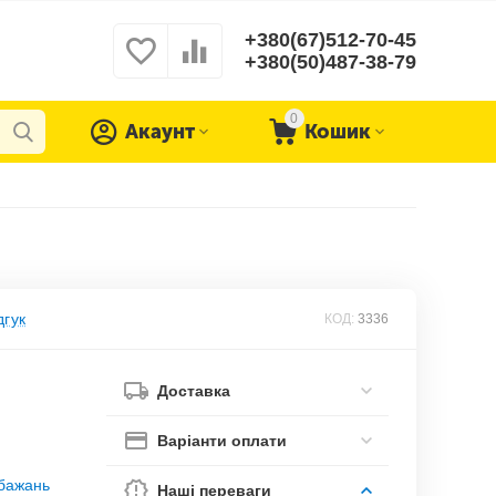
+380(67)512-70-45
+380(50)487-38-79
0
Акаунт
Кошик
дгук
КОД:
3336
Доставка
Варіанти оплати
обажань
Наші переваги