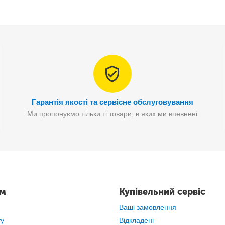
особливості:
ефективність
безпека
зручність та простота застосування.
Комплектація:
Гарантія якості та сервісне обслуговування
Упаковка (блістер)
Ми пропонуємо тільки ті товари, в яких ми впевнені
Роликова насадка – 2 шт.
Інструкція з користування пилкою – 1 шт.
і насадки (ролики) Velvet smooth MH-41 
ам
Купівельний сервіс
Ваші замовлення
ту
Відкладені