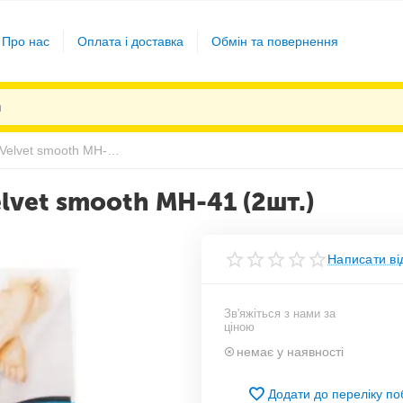
Про нас
Оплата і доставка
Обмін та повернення
Змінні насадки (ролики) Velvet smooth MH-41 (2шт.)
elvet smooth MH-41 (2шт.)
Написати ві
Зв'яжіться з нами за
ціною
немає у наявності
Додати до переліку п