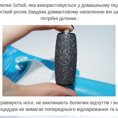
 пилки Scholl, яка використовується у домашньому пе
орсткий ролик.Завдяки діамантовому напиленню він ш
потрібні ділянки.
травмують ноги, не викликають болючих відчуттів і 
оцедура не вимагає попереднього відпарювання та мо