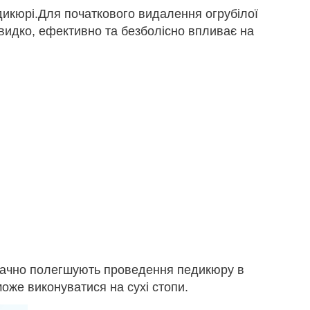
дикюрі.Для початкового видалення огрубілої
видко, ефективно та безболісно впливає на
значно полегшують проведення педикюру в
же виконуватися на сухі стопи.