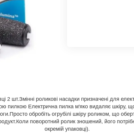
вці 2 шт.Змінні роликові насадки призначені для еле
ю пилкою Електрична пилка м'яко видаляє шкіру, що 
ги.Просто обробіть огрубілі шкіру роликом, що оберта
одукт.Коли поворотний ролик зношений, його потрібно
окремій упаковці).