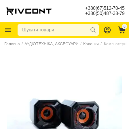
+380(67)512-70-45
+380(50)487-38-79
0
Головна
/
АУДІОТЕХНІКА, АКСЕСУАРИ
/
Колонки
/
Комп'ютерні 