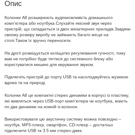
Опис
Колонки A8 розширюють аудіоможливість домашнього
комп'ютера або ноутбука.Слухайте якісний звук через
пристрій, що складається із двох мініатюрних приладів.Завдяки
своєму розміру виробу не займають багато місця на
столі.Також їх зручно переносити.
На дроті розміщується коліщатко регулювання гучності, тому
вам не потрібно буде тягтися до системного блоку або
користуватися мишею для керування звуком.
Підключіть пристрій до порту USB та насолоджуйтесь музикою
вдома та на природі.
Колонки A8 це компактні стерео динаміки в корпусі із пластику,
які живляться через USB-порт комп'ютера чи ноутбука, мають
по два динаміки на кожній із колонок.
Використовувати цю акустичну систему можна повсюдно –
ноутбук, MP3-плеєр, смартфон, CD-плеєр – достатньо
підключити USB та 3.5 мм стерео-джек.