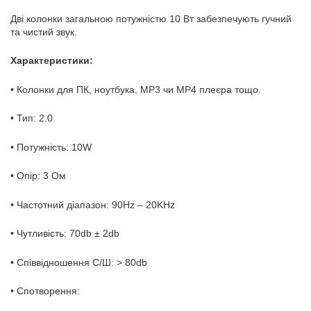
Дві колонки загальною потужністю 10 Вт забезпечують гучний
та чистий звук.
Характеристики:
• Колонки для ПК, ноутбука, MP3 чи MP4 плеєра тощо.
• Тип: 2.0
• Потужність: 10W
• Опір: 3 Ом
• Частотний діапазон: 90Hz – 20KHz
• Чутливість: 70db ± 2db
• Співвідношення С/Ш: > 80db
• Спотворення: