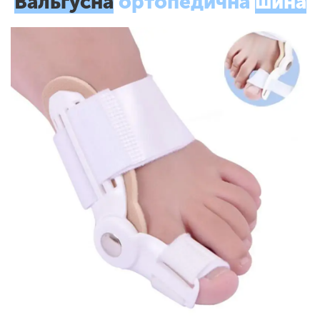
Вальгусна
ортопедична
шина