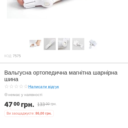
КОД:
7575
Вальгусна ортопедична магнітна шарнірна
шина
Написати відгук
немає у наявності
47
грн.
00
133
00
грн.
Ви заощаджуєте:
86,00
грн.